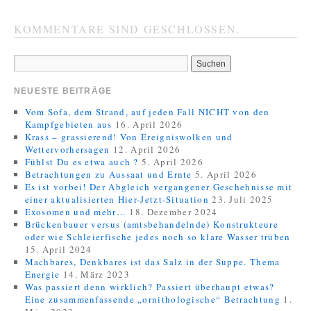
KOMMENTARE SIND GESCHLOSSEN.
NEUESTE BEITRÄGE
Vom Sofa, dem Strand, auf jeden Fall NICHT von den
Kampfgebieten aus
16. April 2026
Krass – grassierend! Von Ereigniswolken und
Wettervorhersagen
12. April 2026
Fühlst Du es etwa auch ?
5. April 2026
Betrachtungen zu Aussaat und Ernte
5. April 2026
Es ist vorbei! Der Abgleich vergangener Geschehnisse mit
einer aktualisierten Hier-Jetzt-Situation
23. Juli 2025
Exosomen und mehr…
18. Dezember 2024
Brückenbauer versus (amtsbehandelnde) Konstrukteure
oder wie Schleierfische jedes noch so klare Wasser trüben
15. April 2024
Machbares, Denkbares ist das Salz in der Suppe. Thema
Energie
14. März 2023
Was passiert denn wirklich? Passiert überhaupt etwas?
Eine zusammenfassende „ornithologische“ Betrachtung
1.