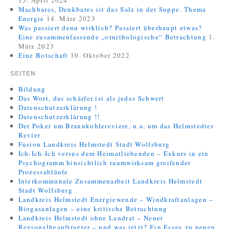
15. April 2024
Machbares, Denkbares ist das Salz in der Suppe. Thema
Energie
14. März 2023
Was passiert denn wirklich? Passiert überhaupt etwas?
Eine zusammenfassende „ornithologische“ Betrachtung
1.
März 2023
Eine Botschaft
10. Oktober 2022
SEITEN
Bildung
Das Wort, das schärfer ist als jedes Schwert
Datenschutzerklärung !
Datenschutzerklärung !!
Der Poker um Braunkohlereviere, u.a. um das Helmstedter
Revier
Fusion Landkreis Helmstedt Stadt Wolfsburg
Ich-Ich-Ich versus dem Heimatliebenden – Exkurs in ein
Psychogramm hinsichtlich raumwirksam greifender
Prozessabläufe
Interkommunale Zusammenarbeit Landkreis Helmstedt
Stadt Wolfsburg
Landkreis Helmstedt Energiewende – Windkraftanlagen –
Biogasanlagen – eine kritische Betrachtung
Landkreis Helmstedt ohne Landrat – Neuer
Regionalbeauftragter – und was jetzt? Ein Essay zu neuen