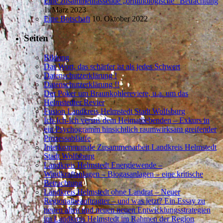
Eine zusammenfassende „ornithologische“ Betrachtung
1. März 2023
Eine Botschaft
10. Oktober 2022
Seiten
Bildung
Das Wort, das schärfer ist als jedes Schwert
Datenschutzerklärung !
Datenschutzerklärung !!
Der Poker um Braunkohlereviere, u.a. um das
Helmstedter Revier
Fusion Landkreis Helmstedt Stadt Wolfsburg
Ich-Ich-Ich versus dem Heimatliebenden – Exkurs in
ein Psychogramm hinsichtlich raumwirksam greifender
Prozessabläufe
Interkommunale Zusammenarbeit Landkreis Helmstedt
Stadt Wolfsburg
Landkreis Helmstedt Energiewende –
Windkraftanlagen – Biogasanlagen – eine kritische
Betrachtung
Landkreis Helmstedt ohne Landrat – Neuer
Regionalbeauftragter – und was jetzt? Ein Essay zu
neuen alten und neuen neuen Entwicklungsstrategien
im Landkreis Helmstedt im Rahmen der Region