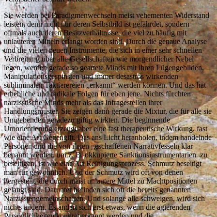
Sie werden bei Paradigmenwechseln meist vehementen Widerstand
leisten, denn nicht nur deren Selbstbild ist gefährdet, sondern
oftmals auch deren Besitzverhältnisse, die viel zu häufig mit
unlauteren Mitteln erlangt worden sind. Durch die genaue Analyse
und die vielen neuen Instrumente, die sich in einer sehr schnellen
Verbreitung über alle Gesellschaften wie morgendlicher Nebel
legen, werden gerade so geartete Minds mit ihren Lügengebilden,
Manipulationsgespinsten und immer desaströs wirkenden
subliminalen Taktierereien „erkannt“ werden können. Und das hat
erhebliche und radikale Folgen für eben jene. Nichts fürchten
narzisstische Minds mehr als das Infragestellen ihrer
Handlungsmuster. Sie zeigen dann gerade die Mixtur, die für alle sie
Umgebenden geradezu giftig wirkten. Die beginnende
Umorientierung erzeugt aber eine fast therapeutische Wirkung, fast
wie eine Art Gegengift. Das ans Licht heranholen, indem handelnde
Personen und die von ihnen geschaffenen Narrativfesseln klar
benannt werden, um z. B. okkupierte Sanktionsinstrumentarien zu
beseitigen, ist wie eine Art Reinigungsprozess. Schmutz beseitigt
man für gewöhnlich. Und der Schmutz wird oft von denen
hergestellt, die durch meist unlautere Mittel zu Machtpositionen
gelangt sind. Darunter befinden sich oft die bereits genannten
Narzisstengemeinschaften. Und solange alle schweigen, wird sich
nichts ändern. Es ändert sich erst etwas, wenn die agierenden
Persönlichkeiten konkret erkannt werden und die