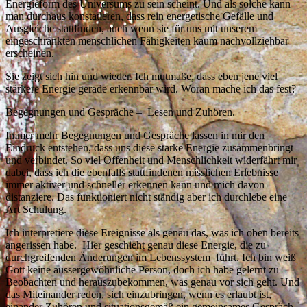
Energieform des Universums zu sein scheint. Und als solche kann
man durchaus konstatieren, dass rein energetische Gefälle und
Ausgleiche stattfinden, auch wenn sie für uns mit unserem
eingeschränkten menschlichen Fähigkeiten kaum nachvollziehbar
erscheinen.
Sie zeigt sich hin und wieder. Ich mutmaße, dass eben jene viel
stärkere Energie gerade erkennbar wird. Woran mache ich das fest?
Begegnungen und Gespräche – Lesen und Zuhören.
Immer mehr Begegnungen und Gespräche lassen in mir den
Eindruck entstehen, dass uns diese starke Energie zusammenbringt
und verbindet. So viel Offenheit und Menschlichkeit widerfährt mir
dabei, dass ich die ebenfalls stattfindenen misslichen Erlebnisse
immer aktiver und schneller erkennen kann und mich davon
distanziere. Das funktioniert nicht ständig aber ich durchlebe eine
Art Schulung.
Ich interpretiere diese Ereignisse als genau das, was ich oben bereits
angerissen habe. Hier geschieht genau diese Energie, die zu
durchgreifenden Änderungen im Lebenssystem führt. Ich bin weiß
Gott keine aussergewöhnliche Person, doch ich habe gelernt zu
Beobachten und herauszubekommen, was genau vor sich geht. Und
das Miteinander reden, sich einzubringen, wenn es erlaubt ist,
einander Zuhören und situationsgemäß ein gemeinsames Gespräch