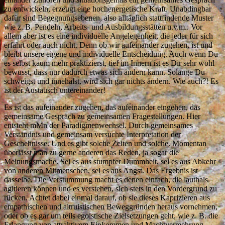
zu entwickeln, erzeugt eine hochenergetische Kraft. Unabdingbar
dafür sind Begegnungsebenen, also alltäglich stattfindende Muster
wie z. B. Pendeln, Arbeits- und Ausbildungsstätten u.v.m.. Vor
allem aber ist es eine individuelle Angelegenheit, die jeder für sich
erfährt oder auch nicht. Denn ob wir aufeinander zugehen, ist und
bleibt unsere eigene und individuelle Entscheidung. Auch wenn Du
es selbst kaum mehr praktizierst, tief im Innern ist es Dir sehr wohl
bewusst, dass nur dadurch etwas sich ändern kann. Solange Du
schweigst und innehälst, wird sich gar nichts ändern. Wie auch?! Es
ist der Austausch untereinander!
Es ist das aufeinander zugehen, das aufeinander eingehen, das
gemeinsame Gespräch zu gemeinsamen Fragestellungen. Hier
entsteht mMn der Paradigmenwechsel. Durch gemeinsames
Verständnis und gemeinsam versuchte Interpretation der
Geschehnisse. Und es gibt solche Zeiten und solche. Momentan
überlässt man zu gerne anderen das Reden, ja sogar die
Meinungsmache. Sei es aus stumpfer Dummheit, sei es aus Abkehr
von anderen Mitmenschen, sei es aus Angst. Das Ergebnis ist
dasselbe. Die Verstummung macht es denen einfach, die lauthals
agitieren können und es verstehen, sich stets in den Vordergrund zu
rücken. Achtet dabei einmal darauf, ob sie dieses Kaprizieren aus
empathischen und altruistischen Beweggründen heraus vornehmen,
oder ob es gar um teils egoistische Zielsetzungen geht, wie z. B. die
Erlangung von attraktivem Einkommen und Machtvermehrung.