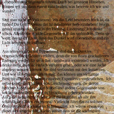
Lebensbeeinträchtigungen führen. Doch bei genauem Hinsehen,
können wir uns dann erneut entscheiden, was bewerte ich wie und
warum?
Sagt man nicht im Volksmund: Wo das Leid besonders hoch ist, da
findest Du Gott?! Genau das ist detaillierter hervorzuheben! Worin
genau zeigt er sich? Gar in der Heilung, Linderung? Ich denke
schon. Alleine die dunkle Gegenseite will das verhindern. Denn sie
weiß, das ist ihr Ende, denn das Dunkel wird überwindbar und ein
Licht behginnt zu leuchten.
Aus rein energetischer Betrachtung sind die so Dunkles
verursachenden Geister verloren, denn die von ihnen geschaffenen
Energien werden für sie selbst irgendwann existentiell werden. Ich
denke nicht, dass sie einfach verloren gehen, oder wie eine Jacke
abgelegt werden können. Sie sind verbunden mit den Initiatoren.
Und wie sich das auswirken mag, das können uns vielfältige
Berichte über den Übertritt einzelner Exponierter verdeutlichen. Ich
selbst kenne Geschichten von Geschehniszeugen, die davon
berichtet haben, dass sogar Möbel und andere Gegenstände von
solchermaßen Infizierten um Verzeihung gebeten wurden.
Auch sie stehen in der Liebe und die ist größer als alle ihre
schändlichen Taten zusammen. Vielleicht führt das zu solchen
Obszessionen? Ich kann nicht behaupten, ich wüsste etwas von
dieser uns umgebenden Liebe, ausser dass sie die wichtigsten