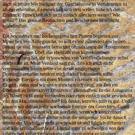
auch sichtbare Wechselspiel der Geschehnisse in Wendezeiten ist
allseits erkennbar. Es entwickelt sich stets weiter, habe ich den
Eindruck. Entwickelt sich nicht einfach alles stets weiter? Wie
genau?! Das genaue Beobachten und Beschreiben ist schlicht
unabdingbar.
Die besonderen und hochenergetischen Phasen begleiten uns
Menschen von Anbeginn an, so will es mir zumindest erscheinen.
Genau sie sind insgesamt betrachtet oftmals sogar die Antagonisten
zum desaströsen Übel, das ebenfalls eine klarerkennbare
Musterbildung hat, die in tausenden von Veröffentlichungen selbst
erarbeitbar ist. Mein Verstand sagt mir, dass ich mich nicht
vereinnahmen lassen sollte von derart ausgeprägten
Deutungsszenarien sondern mich darauf fokussieren sollte,
wirkende Energien mit ihren Mustern erkennen zu lernen.
Es gibt , darin sind wir uns wahrscheinlich einig, zur Zeit ein
Übermaß an destruktiver Obszession allenthalben. Ist der Antagonist
des Bösen nicht mehr vorhanden oder eben einfach nicht gewünscht
von den Machtinnehabenden? Ich denke, letzteres trifft es gut. Und
können wir dennoch die wachsende Energie des Gerechten, Guten
erkennen? Oder sehen wir sie nur dann, wenn wir konzentriert
danach suchen, wobei alleine schon die neugierige Suche danach
seitens der Mächtigen nicht gewünscht ist und folglich diffamiert
und teils kriminalisiert wird. Einmal ganz zu schweigen von den
zahlreichen völlig verblendeten und meist gierig-gefrässigen