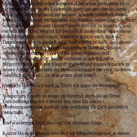
Voraussicht nach nur selten kommen. Und wenn doch, dann ist es
ein beredtes Zeugnis der Leidensfähigkeit und der oftmals damit
einhergehenden Hoffnung auf bessere, lebensbejahendere Zeiten.
Meist allerdings sind intellektuelle Akrobatiken notwendig, um Dich
selbst zu reflektieren und Deiner inneren Stimme zu lauschen, was
ein beschwerlicher Weg ist.Ich persönlich denke dann oft an meine
Bitte: Vergebung und Gnade. Vielleicht geht es euch auch so?
Denen es so oder so ähnlich geht, findet ihr nicht auch, dass dieses
Geschehnis als solches wie ein unsichtbares Band ist, das uns
miteinander verbindet?! Wir helfen gerne einander, sind
aufmerksamer im Alltag, haben vielleicht so wie ich einen
tiefgreifenden operativen Eingriff überlebt und kommen zurück in
unsere Alltage, betrachten die Dynamisierungen der verschiedenen
Gesellschaften, und…Ja, was genau denn bitte?!
Vielleicht täusche ich mich ja. Doch ich spüre die Wendezeit!
Neugieriges Lernen ist immer zielführend, doch das ist Deine
Entscheidung und ich wünsche mir, dass Du solche
Besinnungsmomente auch als sehr werthaltig für Dich persönlich
betrachtest.
Und was bringst Du Gutes ein? Ein spontane Frage.
Kannst Du es überhaupt oder sind die Mitweltereignisse, in denen