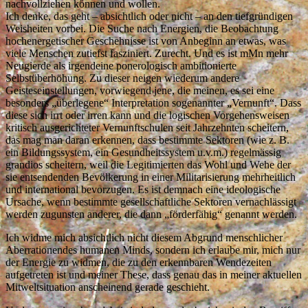
nachvollziehen können und wollen.
Ich denke, das geht – absichtlich oder nicht – an den tiefgründigen
Weisheiten vorbei. Die Suche nach Energien, die Beobachtung
hochenergetischer Geschehnisse ist von Anbeginn an etwas, was
viele Menschen zutiefst fasziniert. Zurecht. Und es ist mMn mehr
Neugierde als irgendeine ponerologisch ambitionierte
Selbstüberhöhung. Zu dieser neigen wiederum andere
Geisteseinstellungen, vorwiegend jene, die meinen, es sei eine
besonders „überlegene“ Interpretation sogenannter „Vernunft“. Dass
diese sich irrt oder irren kann und die logischen Vorgehensweisen
kritisch ausgerichteter Vernunftschulen seit Jahrzehnten scheitern,
das mag man daran erkennen, dass bestimmte Sektoren (wie z. B.
ein Bildungssystem, ein Gesundheitssystem u.v.m.) regelmässig
grandios scheitern, weil die Legitimierten das Wohl und Wehe der
sie entsendenden Bevölkerung in einer Militarisierung mehrheitlich
und international bevorzugen. Es ist demnach eine ideologische
Ursache, wenn bestimmte gesellschaftliche Sektoren vernachlässigt
werden zugunsten anderer, die dann „förderfähig“ genannt werden.
Ich widme mich absichtlich nicht diesem Abgrund menschlicher
Aberrationendes humanen Minds, sondern ich erlaube mir, mich nur
der Energie zu widmen, die zu den erkennbaren Wendezeiten
aufgetreten ist und meiner These, dass genau das in meiner aktuellen
Mitweltsituation anscheinend gerade geschieht.