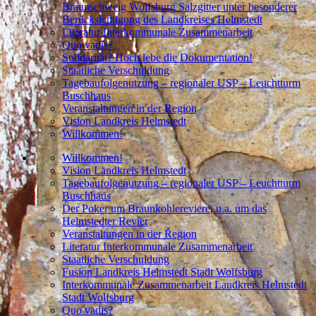
Braunschweig Wolfsburg Salzgitter unter besonderer
Berücksichtigung des Landkreises Helmstedt
Literatur Interkommunale Zusammenarbeit
Quo vadis?
Solidarität? Hoch lebe die Dokumentation!
Staatliche Verschuldung
Tagebaufolgenutzung – regionaler USP – Leuchtturm
Buschhaus
Veranstaltungen in der Region
Vision Landkreis Helmstedt
Willkommen!
Willkommen!
Vision Landkreis Helmstedt
Tagebaufolgenutzung – regionaler USP – Leuchtturm
Buschhaus
Der Poker um Braunkohlereviere, u.a. um das
Helmstedter Revier
Veranstaltungen in der Region
Literatur Interkommunale Zusammenarbeit
Staatliche Verschuldung
Fusion Landkreis Helmstedt Stadt Wolfsburg
Interkommunale Zusammenarbeit Landkreis Helmstedt
Stadt Wolfsburg
Quo vadis?