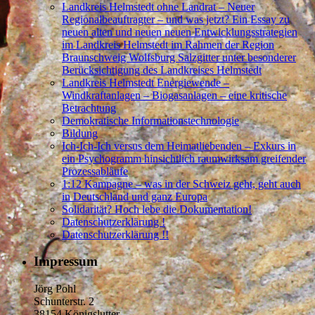
Landkreis Helmstedt ohne Landrat – Neuer
Regionalbeauftragter – und was jetzt? Ein Essay zu
neuen alten und neuen neuen Entwicklungsstrategien
im Landkreis Helmstedt im Rahmen der Region
Braunschweig Wolfsburg Salzgitter unter besonderer
Berücksichtigung des Landkreises Helmstedt
Landkreis Helmstedt Energiewende –
Windkraftanlagen – Biogasanlagen – eine kritische
Betrachtung
Demokratische Informationstechnologie
Bildung
Ich-Ich-Ich versus dem Heimatliebenden – Exkurs in
ein Psychogramm hinsichtlich raumwirksam greifender
Prozessabläufe
1:12 Kampagne – was in der Schweiz geht, geht auch
in Deutschland und ganz Europa
Solidarität? Hoch lebe die Dokumentation!
Datenschutzerklärung !
Datenschutzerklärung !!
Impressum
Jörg Pohl
Schunterstr. 2
38154 Königslutter