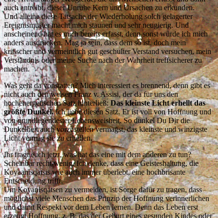
auch antreibt, dieser Unruhe Kern und Ursachen zu erkunden.
Und alleine diese Tatsache der Wiederholung solch gelagerter
Ereignismuster macht mich staunen und sehr neugierig. Und
anscheinend hat es mich bereits erfasst, denn sonst würde ich mich
anders ausdrücken. Mag ja sein, dass dem so ist, doch mein
kritischer und vermeintlich gut geschulter Verstand versuchen, mein
Verständnis oder meine Suche nach der Wahrheit treffsicherer zu
machen.
Was geht da vonstatten? Mich interessiert es brennend, denn gibt es
nicht auch den weisen Franz v. Assisi, der da für uns den
hochenergetischen Satz hinterließ:
Das kleinste Licht erhellt das
größte Dunkel.
Ich liebe diesen Satz. Er ist voll von Hoffnung und
von grundlegendester Lebensweisheit. So dunkel Du Dir die
Dunkelheit auch vorzustellen vermagst, das kleinste und winzigste
Licht vermag sie zu erhellen.
Ihr fragt euch jetzt, was hat das eine mit dem anderen zu tun?
Scheinbar recht wenig. Ich denke, dass eine Geisteshaltung, die
Koyaanisqatsis wie auch immer überlebt, eine hochbrisante
Entscheidung trifft.
Um Koyanisqatsen zu vermeiden, ist Sorge dafür zu tragen, dass
möglichst viele Menschen das Prinzip der Hoffnung verinnerlichen
und damit Respekt vor dem Leben lernen. Denn das Leben erst
erzeugt Hoffnung, z. B. das der Geburt eines gesunden Kindes oder