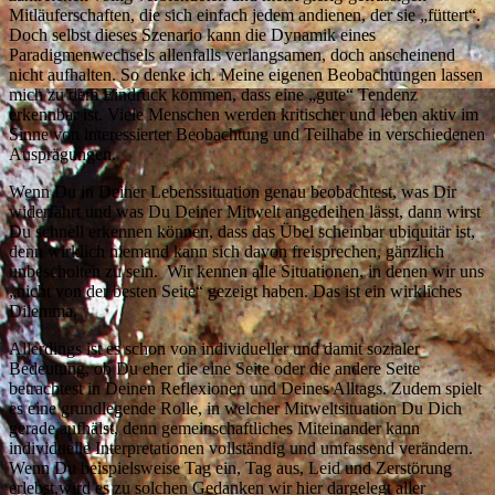
Mitläuferschaften, die sich einfach jedem andienen, der sie „füttert“.
Doch selbst dieses Szenario kann die Dynamik eines
Paradigmenwechsels allenfalls verlangsamen, doch anscheinend
nicht aufhalten. So denke ich. Meine eigenen Beobachtungen lassen
mich zu dem Eindruck kommen, dass eine „gute“ Tendenz
erkennbar ist. Viele Menschen werden kritischer und leben aktiv im
Sinne von interessierter Beobachtung und Teilhabe in verschiedenen
Ausprägungen.
Wenn Du in Deiner Lebenssituation genau beobachtest, was Dir
widerfährt und was Du Deiner Mitwelt angedeihen lässt, dann wirst
Du schnell erkennen können, dass das Übel scheinbar ubiquitär ist,
denn wirklich niemand kann sich davon freisprechen, gänzlich
unbescholten zu sein. Wir kennen alle Situationen, in denen wir uns
„nicht von der besten Seite“ gezeigt haben. Das ist ein wirkliches
Dilemma.
Allerdings ist es schon von individueller und damit sozialer
Bedeutung, ob Du eher die eine Seite oder die andere Seite
betrachtest in Deinen Reflexionen und Deines Alltags. Zudem spielt
es eine grundlegende Rolle, in welcher Mitweltsituation Du Dich
gerade aufhälst, denn gemeinschaftliches Miteinander kann
individuelle Interpretationen vollständig und umfassend verändern.
Wenn Du beispielsweise Tag ein, Tag aus, Leid und Zerstörung
erlebst,wird es zu solchen Gedanken wir hier dargelegt aller