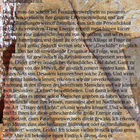
Geschäftstätigkeiten.
Doch genau das scheint bei Paradigmenwechseln zu passieren.
Menschen verändern ihre gesamte Lebenseinstellung und ihre
Alltagshandlungen weisen daraufhin, dass sich die Persönlichkeit
beginnt zu verändern. Diese Energie ergreift meist binnen kurzer
Zeiträume eine gigantische Anzahl von Menschen, und sei es nur,
weil sie hinterfragen und damit ihr erlebbaren Alltage in Frage zu
stellen. Und genau dadurch werden sehr viele „Geschäfte“ erheblich
gestört. Das hat oft umwälzende Ereignisse zur Folge, was im
Nachhinein für gewöhnlich als Revolutionen interpretiert werden
kann. Leider gibt es unsägliches menschliches Leid dabei. Ganz zu
schweigen von der Mitwelt, die gänzlich zerstört werden kann. Ein
ganzes Netz von Desastern kennzeichnet solche Zeiten. Und wenn
wir genau hinsehen lernen, erkennen wir die unverkennbare
Änderung in den Herzen der betroffenen Menschen und wir können
auch besondere „Lichter“ herausarbeiten. Und damit lernen wir
schnell, dass es immer schon Menschen gegeben zu haben scheint,
die vielleicht ohne ihre Wissen, zumindest aber im Nachhinein als
eine Art „Träger des Lichts“ erkannt werden können. Und warum
das? In Ihnen hat diese unbeschreibliche große Energie einer
Wechselzeit, eines Paradigmenwechsels direkt gewirkt. Ich erkenne
kein Muster, dass also bestimmte Individuen oder Geisteshaltungen
„selektiert“ werden. Leider! Ich schaue vielleicht nicht genau genug
hin?! Aber ich bekomme einen Eindruck davon, dass es