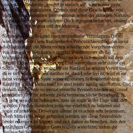
nun erkämpft oder sie „geschicht einfach so“, weil immer mehr
Menschen sie praktizieren. Oftmals sind diese Geschehnisse von
marzialisch graunsamen Interventionen seiten der aktuellen Narrativ-
Propagandisten gekennzeichnet. Doch ingesamt betrachtet, obsiegt
die Freiheit des Wortes und der Meinung.
Nehmen wir das Beispiel eines narzisstische Veranlagten. Dieser
wird alles tun, um sein fragmentiertes Persönlichkeitsbild, das meist
duch unzählige, die Mitmenschen schädigende Vorgehensweisen
von ihm – dem Narzissten – geprägt wurde, immer als das
Wichtigste interpretieren. Ein Narzisst wird sich niemals mit dem
Begriff Liebe auseinandersetzen. Und wenn, dann steht davor ein
Suffix „Selbst“. Alles arrangiert ein Narzisst zu seinem Vorteil und
da er sich völlig bewusst darüber ist, dass Liebe frei ist, wird er sie
meist versklaven im Sinne seiner egomanen Selbstüberhöhung.
Kennt ihr solche Menschen? Sie sind relativ häufig anzutreffen. Und
deshalb sind gerade so mental verstellte Persönlichkeiten im Grund
genommen Gift für jedwede zwischenmenschliche Beziehung. Ja,
ich gehe so weit zu behaupten, dass sie sogar in der Lage sind, den
sozialen Frieden zumindest zeitweise erheblich zu belasten und
sogar zu zerstören. Deswegen alleine ist es schon sehr bedeutsam,
wenn Mittel und Wege gefunden werden, um diese Störenfriede
besser erkennen zu können und sich darum zu bemühen, dass den
unzähligen Geschädigten Gerechtigkeit widerfährt, indem die
Verursacher bestraft werden.