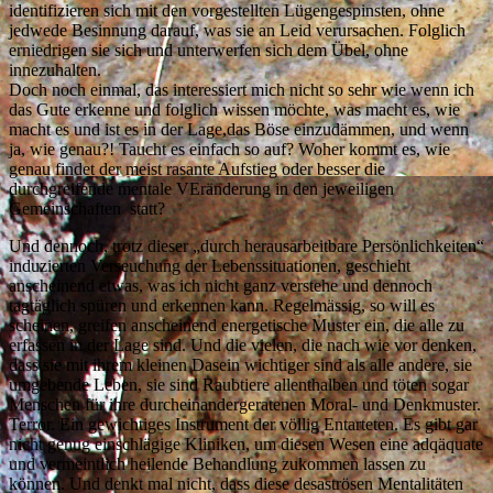
identifizieren sich mit den vorgestellten Lügengespinsten, ohne
jedwede Besinnung darauf, was sie an Leid verursachen. Folglich
erniedrigen sie sich und unterwerfen sich dem Übel, ohne
innezuhalten.
Doch noch einmal, das interessiert mich nicht so sehr wie wenn ich
das Gute erkenne und folglich wissen möchte, was macht es, wie
macht es und ist es in der Lage,das Böse einzudämmen, und wenn
ja, wie genau?! Taucht es einfach so auf? Woher kommt es, wie
genau findet der meist rasante Aufstieg oder besser die
durchgreifende mentale VEränderung in den jeweiligen
Gemeinschaften statt?
Und dennoch, trotz dieser „durch herausarbeitbare Persönlichkeiten“
induzierten Verseuchung der Lebenssituationen, geschieht
anscheinend etwas, was ich nicht ganz verstehe und dennoch
tagtäglich spüren und erkennen kann. Regelmässig, so will es
scheinen, greifen anscheinend energetische Muster ein, die alle zu
erfassen in der Lage sind. Und die vielen, die nach wie vor denken,
dass sie mit ihrem kleinen Dasein wichtiger sind als alle andere, sie
umgebende Leben, sie sind Raubtiere allenthalben und töten sogar
Menschen für ihre durcheinandergeratenen Moral- und Denkmuster.
Terror. Ein gewichtiges Instrument der völlig Entarteten. Es gibt gar
nicht genug einschlägige Kliniken, um diesen Wesen eine adqäquate
und vermeintlich heilende Behandlung zukommen lassen zu
können. Und denkt mal nicht, dass diese desaströsen Mentalitäten