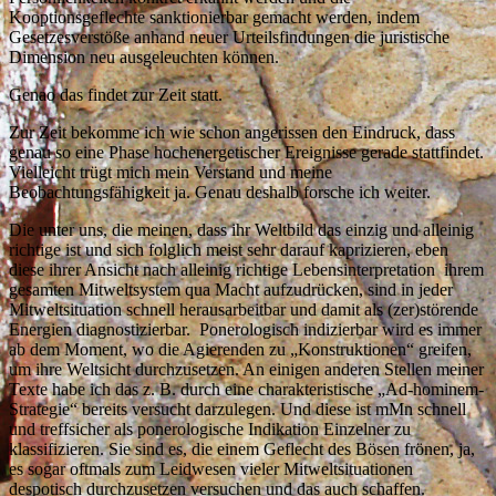
Kooptionsgeflechte sanktionierbar gemacht werden, indem
Gesetzesverstöße anhand neuer Urteilsfindungen die juristische
Dimension neu ausgeleuchten können.
Genao das findet zur Zeit statt.
Zur Zeit bekomme ich wie schon angerissen den Eindruck, dass
genau so eine Phase hochenergetischer Ereignisse gerade stattfindet.
Vielleicht trügt mich mein Verstand und meine
Beobachtungsfähigkeit ja. Genau deshalb forsche ich weiter.
Die unter uns, die meinen, dass ihr Weltbild das einzig und alleinig
richtige ist und sich folglich meist sehr darauf kaprizieren, eben
diese ihrer Ansicht nach alleinig richtige Lebensinterpretation ihrem
gesamten Mitweltsystem qua Macht aufzudrücken, sind in jeder
Mitweltsituation schnell herausarbeitbar und damit als (zer)störende
Energien diagnostizierbar. Ponerologisch indizierbar wird es immer
ab dem Moment, wo die Agierenden zu „Konstruktionen“ greifen,
um ihre Weltsicht durchzusetzen. An einigen anderen Stellen meiner
Texte habe ich das z. B. durch eine charakteristische „Ad-hominem-
Strategie“ bereits versucht darzulegen. Und diese ist mMn schnell
und treffsicher als ponerologische Indikation Einzelner zu
klassifizieren. Sie sind es, die einem Geflecht des Bösen frönen, ja,
es sogar oftmals zum Leidwesen vieler Mitweltsituationen
despotisch durchzusetzen versuchen und das auch schaffen.