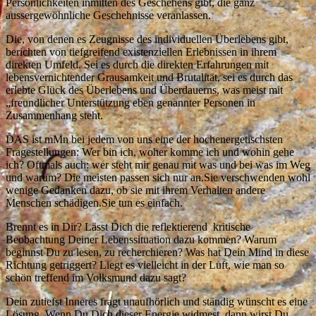
Persönlichkeiten inmitten des Geschehens gibt, die ganz
aussergewöhnliche Geschehnisse veranlassen.
Die, von denen es Zeugnisse des individuellen Überlebens gibt,
berichten von tiefgreifend existenziellen Erlebnissen in ihrem
direkten Umfeld. Sei es durch die direkten Erfahrungen mit
lebensvernichtender Grausamkeit und Brutalität, sei es durch das
erlebte Glück des Überlebens und Überdauerns, was meist mit
„freundlicher Unterstützung eben genannter Personen in
Zusammenhang steht.
DAS ist mMn bei jedem von uns eine der hochenergetischsten
Fragestellungen: Wer bin ich, woher komme ich und wohin gehe
ich? Oftmals auch: wer steht mir genau mit was und bei was im Weg
und warum? Die meisten passen sich nur an.Sie verschwenden wohl
wenige Gedanken dazu, ob sie mit ihrem Verhalten andere
Menschen schädigen.Sie tun es einfach.
Brennt es in Dir? Lässt Dich die reflektierend kritische
Beobachtung Deiner Lebenssituation dazu kommen? Warum
beginnst Du zu lesen, zu recherchieren? Was hat Dein Mind in diese
Richtung getriggert? Liegt es vielleicht in der Luft, wie man so
schön treffend im Volksmund dazu sagt?
Dein zutiefst Inneres fragt unaufhörlich und ständig wünscht es eine
Lösung. Wenn Du Dich dieser Energie widmest, dann wirst Du