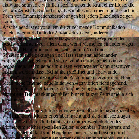
aktiv und spürst die wahrlich beeindruckende Kraft einer Liebe, die
viel größer ist als Du und ich, als wir alle zusammen, und die sich in
Form von Emanzipationsbestrebungen bei jedem Einzelnen zeigen
kann.
Anscheinend ist es vor allem die zunehmende Kommunikation
miteinander und damit der Austausch zu den „anderen“
Interpretationen des Lebensalltags. Oft ist dieser Weg einer der
beschwerlichsten, vor allem dann, wenn Menschen einander wegen
Herkunft, Hautfarbe, und meist aus purem Neid und
Schadensfreude bekriegen und Hass säen statt aufeinander
respektvoll zuzugehen und sich zuzuhören und gemeinsam zu
beobachten. Doch gerade in diesen Wendezeiten kann unschwer
erkannt werden, dass „Schranken geöffnet und überwunden
werden“, die umwälzende soziale Änderungen hervorrufen. Neue
Ideen, neue Träume, neue Initiativen – es vibriert richtiggehend.
Und zuvor teils über längere Zeiträume gültige und allgemein
akzeptierte Beschränkungen fallen binnen kurzer Zeiträume in sich
zusammen.
Und die ponerologisch Infizierten werden plötzlich diagnostizierbar,
weil man deren Muster erkennbar macht und sie damit sozusagen
„geoutet“ werden. Und damit ist ein immer wiederkehrendes
Momentum solcher speziellen Zeiten erkennbar: Transparenz und
Nachvollziehbarkeit von Handlungsmustern von Personen und
Personengruppen. Damit einhergeht die Meinungsfreiheit, sei sie