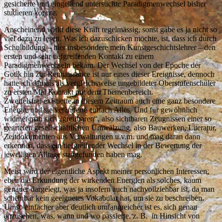
gesicherte und eingehend untersuchte Paradigmenwechsel bisher
studieren konnte.
Anscheinend wirkt diese Kraft regelmässig, sonst gäbe es ja nicht so
viel dazu zu lesen. Was ich dazuschicken möchte, ist, dass ich durch
Schulbildung – hier insbesondere mein Kunstgeschichtslehrer – den
ersten und sehr tiefgreifenden Kontakt zu einem
Paradigmenwechseln bekam. Der Wechsel von der Epoche der
Gotik hin zur Rennaissance ist nur eines dieser Ereignisse, dennoch
hatte ich damals als vergleichsweise ungebildeter Oberstufenschüler
zu ersten Mal Kontakt mit dem Themenbereich.
Zweifelsfrei existierte in diesem Zeitraum auch eine ganz besondere
Energie und sie veränderte einfach Alles. Und für gewöhnlich
widmet man sich „greifbaren“, also sichtbaren Zeugnissen einer so
gearteten gesellschaftlichen Umwälzung, also Bauwerken, Literatur,
Zeitdokumenten aus Verwaltungen u.v.m. und mag daran dann
erkennen, dass ein tiefgreifender Wechsel in der Bewertung der
jeweiligen Alltage stattgefunden haben mag.
Meist wird der eigentliche Aspekt meiner persönlichen Interessen,
eben die Erkundung der wirkenden Energien als solches, kaum
genauer dargelegt, was ja insofern auch nachvollziehbar ist, da man
scheinbar kein geeignetes Vokabular hat, um sie zu beschreiben.
Umso einfacher aber deutlich umfangreicher ist es, sich genau
anzusehen, was, wann und wo passierte, z. B. in Hinsicht von