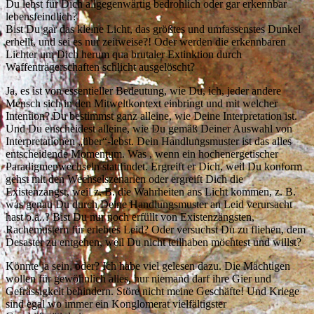
Du lebst für Dich allgegenwärtig bedrohlich oder gar erkennbar
lebensfeindlich?
Bist Du gar das kleine Licht, das größtes und umfassenstes Dunkel
erhellt, und sei es nur zeitweise?! Oder werden die erkennbaren
Lichter um Dich herum qua brutaler Extinktion durch
Waffenträgerschaften schlicht ausgelöscht?
Ja, es ist von essentieller Bedeutung, wie Du, ich, jeder andere
Mensch sich in den Mitweltkontext einbringt und mit welcher
Intention? Du bestimmst ganz alleine, wie Deine Interpretation ist.
Und Du enscheidest alleine, wie Du gemäß Deiner Auswahl von
Interpretationen „über“-lebst. Dein Handlungsmuster ist das alles
entscheidende Momentum. Was , wenn ein hochenergetischer
Paradigmenwechseln stattfindet. Ergreift er Dich, weil Du konform
gehst mit den Wechselszenarien oder ergreift Dich die
Existenzangst, weil z. B. die Wahrheiten ans Licht kommen, z. B.
was genau Du durch Deine Handlungsmuster an Leid verursacht
hast o.ä..? Bist Du nur noch erfüllt von Existenzängsten,
Rachemustern für erlebtes Leid? Oder versuchst Du zu fliehen, dem
Desaster zu entgehen, weil Du nicht teilhaben möchtest und willst?
Könnte ja sein, oder? Ich habe viel gelesen dazu. Die Mächtigen
wollen für gewöhnlich alles, nur niemand darf ihre Gier und
Gefrässigkeit behindern. Störe nicht meine Geschäfte! Und Kriege
sind egal wo immer ein Konglomerat vielfältigster