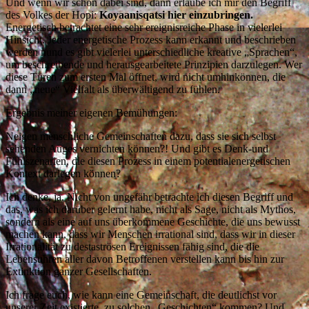
Und wenn wir schon dabei sind, dann erlaube ich mir den Begriff
des Volkes der Hopi:
Koyaanisqatsi hier einzubringen.
Energetisch betrachtet eine sehr ereignisreiche Phase in vielerlei
Hinsicht. Jeder energetische Prozess kann erkannt und beschrieben
werden nund es gibt vielerlei unterschiedliche kreative „Sprachen“,
um beschreibende und herausgearbeitete Prinzipien darzulegen. Wer
diese Türen zum ersten Mal öffnet, wird nicht umhinkönnen, die
dann „neue“ Vielfalt als überwältigend zu fühlen.
Ergebnis meiner eigenen Bemühungen:
Neigen menschliche Gemeinschaften dazu, dass sie sich selbst
sehenden Auges vernichten können?! Und gibt es Denk-und
Fühlszenarien, die diesen Prozess in einem potentialenergetischen
Kontext darlegen können?
Ich denke, ja. Nicht von ungefähr betrachte ich diesen Begriff und
das, was ich darüber gelernt habe, nicht als Sage, nicht als Mythos,
sondern als eine auf uns überkommene Geschichte, die uns bewusst
machen kann, dass wir Menschen irrational sind, dass wir in dieser
Irrationalität zu destaströsen Ereignissen fähig sind, die die
Lebensuhren aller davon Betroffenen verstellen kann bis hin zur
Extinktion ganzer Gesellschaften.
Ich frage euch, wie kann eine Gemeinschaft, die deutlichst vor
unserer Zeit existierte, zu solchen „Geschichten“ kommen? Und