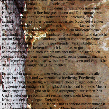
warum hat sie überdauert und in welcher Form?
Leben aktuell Menschen, die sich damit tiefgreifender auskennen?
Einige veröffentlichen ihre Interpretationen und Darlegungen zum
Glück und man kann sie mit konzentrierter Forschung auch
auffinden. Wenige sind es, dennoch gibt es sie. Noch viel weniger
wirst Du die finden, die sich differenziert und mit Nachweisen
versehenen Interpretationen widmen, vor allem hinsichtlich einer
tiefgründigen Analyse der erkennbaren Geschehnisse. Und das nicht
nur im Sinne der Wahrheitsfindung, sondern vor allem im Sinne
einer lebensorientierten und -respektierenden Versinnbildlichung.
Das ist schon etwas befremdlich, ich kann das zu gut
nachvollziehen, denn auch ich bin unsicher noch und suche. Ich
orientiere mich an dem Thema Wendezeit, suche demnach nach wie
auch immer verursachten nachweisbaren Ereignissen und vergleiche
diese mit mir zugänglichen „Dokumenten“.
Es gibt mMn immer und immer wieder Konstellationen, die alle
Menschen erfassen und zwar zunächst friedfertig. Friedfertig aus
Respek?! Nicht friedfertig, weil es ausreichend ausgebildete oder
angelernte Waffenträgerschaften gibt. Anscheinend ist dieses Muster
öfters eingetreten. Es gibt oft beide Ausprägungen zur selben Zeit.
Und je tiefer unsere Kenntnisse reichen, desto mehr können wir
lernen von den dargelegten Ereignissen.
Es ergreift einfach Alles und Jeden. Und es scheint immer zunächst
eine Art unruhiger Neugierde, die uns Menschen erfasst und dann