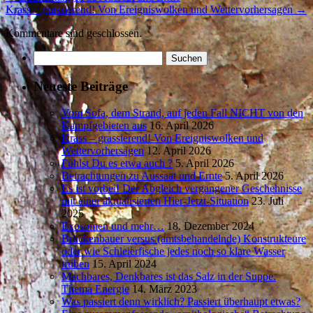
Krass – grassierend! Von Ereigniswolken und Wettervorhersagen
→
Kommentare sind geschlossen.
Suchen
nach:
Neueste Beiträge
Vom Sofa, dem Strand, auf jeden Fall NICHT von den
Kampfgebieten aus
16. April 2026
Krass – grassierend! Von Ereigniswolken und
Wettervorhersagen
12. April 2026
Fühlst Du es etwa auch ?
5. April 2026
Betrachtungen zu Aussaat und Ernte
5. April 2026
Es ist vorbei! Der Abgleich vergangener Geschehnisse
mit einer aktualisierten Hier-Jetzt-Situation
23. Juli
2025
Exosomen und mehr…
18. Dezember 2024
Brückenbauer versus (amtsbehandelnde) Konstrukteure
oder wie Schleierfische jedes noch so klare Wasser
trüben
15. April 2024
Machbares, Denkbares ist das Salz in der Suppe.
Thema Energie
14. März 2023
Was passiert denn wirklich? Passiert überhaupt etwas?