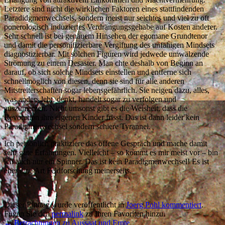
Letztere sind nicht die wirklichen Faktoren eines stattfindenden
Paradidgmenwechsels, sondern meist nur seichtes und viel zu oft
ponerologisch induziertes Verdrängungsgehabe auf Kosten anderer.
Sehr schnell ist bei genauem Hinsehen der egomane Grundtenor
und damit die personifizierbare Vergiftung des unfähigen Mindsets
diagnostizierbar. Mit solchen Figuren wird jedwede umwälzende
Strömung zu einem Desaster. Man chte deshalb von Beginn an
darauf, ob sich solche Mindsets einstellen und entferne sich
schnellmöglich von diesen, denn sie sind für alle anderen
Mitstreiterschaften sogar lebensgefährlich. Sie neigen dazu, alles,
was anders lebt, denkt, handelt sogar zu verfolgen und
auszumerzen. Nicht umsonst gibt es die Weisheit, dass die
Revolution ihre eigenen Kinder frisst. Das ist dann leider kein
Paradigmenwechsel sondern schiere Tyrannei.
Ich persönlich praktiziere das offene Gespräch und mache damit
sehr gute Erfahrungen. Vielleicht – so kommt es mir meist vor – bin
ich auch nur ein Spinner. Das ist kein Paradigmenwechsel! Es ist
eher eine Art Feldforschung meinerseits.
Dieser Eintrag wurde veröffentlicht in
Joerg Pohl kommentiert
.
Fügen Sie den
permalink
zu Ihren Favoriten hinzu.
←
Betrachtungen zu Aussaat und Ernte