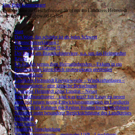
Jörg Pohl kommentiert
Kommentare zu Geschehnissen nicht nur im Landkreis Helmstedt
und dem Elm-Lappwald-Gebiet
Abbrechen
Start
Das Wort, das schärfer ist als jedes Schwert
Datenschutzerklärung !
Datenschutzerklärung !!
Der Poker um Braunkohlereviere, u.a. um das Helmstedter
Revier
Ich-Ich-Ich versus dem Heimatliebenden – Exkurs in ein
Psychogramm hinsichtlich raumwirksam greifender
Prozessabläufe
Landkreis Helmstedt Energiewende – Windkraftanlagen –
Biogasanlagen – eine kritische Betrachtung
Landkreis Helmstedt ohne Landrat – Neuer
Regionalbeauftragter – und was jetzt? Ein Essay zu neuen
alten und neuen neuen Entwicklungsstrategien im Landkreis
Helmstedt im Rahmen der Region Braunschweig Wolfsburg
Salzgitter unter besonderer Berücksichtigung des Landkreises
Helmstedt
Quo vadis?
Staatliche Verschuldung
Tagebaufolgenutzung – regionaler USP – Leuchtturm