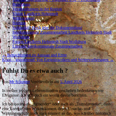
Buschhaus
Veranstaltungen in der Region
Vision Landkreis Helmstedt
Willkommen!
Bildung
Solidarität? Hoch lebe die Dokumentation!
Interkommunale Zusammenarbeit Landkreis Helmstedt Stadt
Wolfsburg
Fusion Landkreis Helmstedt Stadt Wolfsburg
Literatur Interkommunale Zusammenarbeit
←
Betrachtungen zu Aussaat und Ernte
Krass – grassierend! Von Ereigniswolken und Wettervorhersagen
→
Fühlst Du es etwa auch ?
von
Mr Schunter
Veröffentlicht am
5. April 2026
In meiner jetzigen Lebenssituation geschehen bedenkenswerte
Ereignisse. Ich will euch ein wenig davon berichten.
Ich beobachte als „Reisender“ oder auch als „Transformator“, dass
eine Energie zum Wirken kommt, deren Ursache- und
Wirkungsgefüge mich stark erinnert an das, was ich über historisch