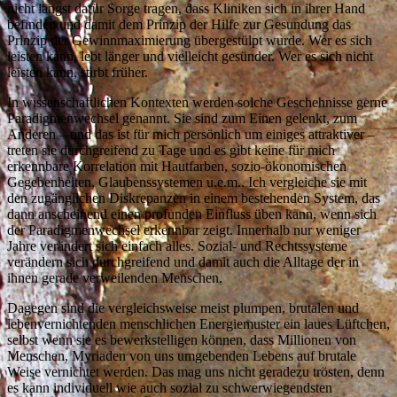
nicht längst dafür Sorge tragen, dass Kliniken sich in ihrer Hand
befinden und damit dem Prinzip der Hilfe zur Gesundung das
Prinzip der Gewinnmaximierung übergestülpt wurde. Wer es sich
leisten kann, lebt länger und vielleicht gesünder. Wer es sich nicht
leisten kann, stirbt früher.
In wissenschaftlichen Kontexten werden solche Geschehnisse gerne
Paradigmenwechsel genannt. Sie sind zum Einen gelenkt, zum
Anderen – und das ist für mich persönlich um einiges attraktiver –
treten sie durchgreifend zu Tage und es gibt keine für mich
erkennbare Korrelation mit Hautfarben, sozio-ökonomischen
Gegebenheiten, Glaubenssystemen u.e.m.. Ich vergleiche sie mit
den zugänglichen Diskrepanzen in einem bestehenden System, das
dann anscheinend einen profunden Einfluss üben kann, wenn sich
der Paradigmenwechsel erkennbar zeigt. Innerhalb nur weniger
Jahre verändert sich einfach alles. Sozial- und Rechtssysteme
verändern sich durchgreifend und damit auch die Alltage der in
ihnen gerade verweilenden Menschen.
Dagegen sind die vergleichsweise meist plumpen, brutalen und
lebenvernichtenden menschlichen Energiemuster ein laues Lüftchen,
selbst wenn sie es bewerkstelligen können, dass Millionen von
Menschen, Myriaden von uns umgebenden Lebens auf brutale
Weise vernichtet werden. Das mag uns nicht geradezu trösten, denn
es kann individuell wie auch sozial zu schwerwiegendsten