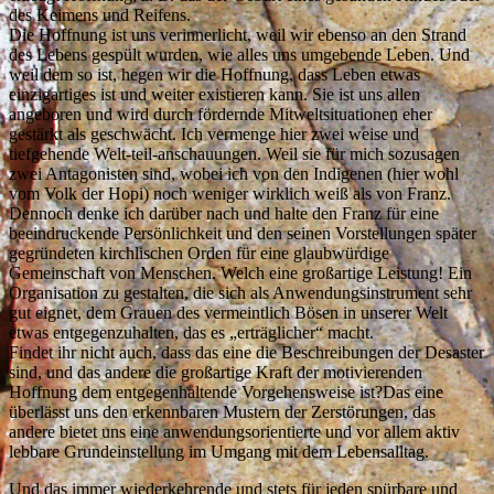
des Keimens und Reifens.
Die Hoffnung ist uns verinnerlicht, weil wir ebenso an den Strand
des Lebens gespült wurden, wie alles uns umgebende Leben. Und
weil dem so ist, hegen wir die Hoffnung, dass Leben etwas
einzigartiges ist und weiter existieren kann. Sie ist uns allen
angeboren und wird durch fördernde Mitweltsituationen eher
gestärkt als geschwächt. Ich vermenge hier zwei weise und
tiefgehende Welt-teil-anschauungen. Weil sie für mich sozusagen
zwei Antagonisten sind, wobei ich von den Indigenen (hier wohl
vom Volk der Hopi) noch weniger wirklich weiß als von Franz.
Dennoch denke ich darüber nach und halte den Franz für eine
beeindruckende Persönlichkeit und den seinen Vorstellungen später
gegründeten kirchlischen Orden für eine glaubwürdige
Gemeinschaft von Menschen. Welch eine großartige Leistung! Ein
Organisation zu gestalten, die sich als Anwendungsinstrument sehr
gut eignet, dem Grauen des vermeintlich Bösen in unserer Welt
etwas entgegenzuhalten, das es „erträglicher“ macht.
Findet ihr nicht auch, dass das eine die Beschreibungen der Desaster
sind, und das andere die großartige Kraft der motivierenden
Hoffnung dem entgegenhaltende Vorgehensweise ist?Das eine
überlässt uns den erkennbaren Mustern der Zerstörungen, das
andere bietet uns eine anwendungsorientierte und vor allem aktiv
lebbare Grundeinstellung im Umgang mit dem Lebensalltag.
Und das immer wiederkehrende und stets für jeden spürbare und