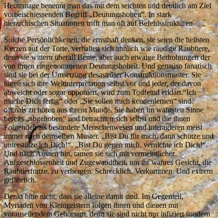
Heutzutage benennt man das mit dem seichten und deutlich am Ziel
vorbeischiessenden Begriff „Deutungshoheit“. In stark
hierarchischen Situationen trifft man oft auf Befehlsstrukturen.
Solche Persönlichkeiten, die ernsthaft denken, sie seien die hellsten
Kerzen auf der Torte, verhalten sich ähnlich wie räudige Raubtiere,
denn sie wittern überall Beute, aber auch etwaige Bedrohungen der
von ihnen eingenommenen Deutungshoheit. Und genauso fanatisch
sind sie bei der Umsetzung desaströser Konstruktionsmuster. Sie
lügen sich ihre Weltinterpretation selbst vor und jeder, der davon
abweicht oder sogar opponiert, wird zum Todfeind erklärt.“Ich
mache Dich fertig“ oder „Sie sollen mich kennenlernen“ sind
oftmals zu hören aus ihrem Munde. Sie haben im wahrsten Sinne
bereits „abgehoben“ und betrachten sich selbst und die ihnen
Folgenden als besondere Menschenwesen und interagieren meist
immer nach demselben Muster. „Bist Du für mich, dann schütze und
unterstütze ich Dich!“, „Bist Du gegen mich, vernichte ich Dich!“.
Und nach Aussen hin, tarnen sie sich mit vermeintlicher
Aufgeschlossenheit und Zugewandtheit, um ihr wahres Gesicht, die
Raubtierfratze, zu verbergen. Schrecklich. Verkommen. Und extrem
gefährlich.
Denkt bitte nicht, dass sie alleine damit sind. Im Gegenteil,
Myriaden von Kleingeistern folgen ihnen und dienen mit
vorauseilendem Gehorsam, denn sie sind nicht nur infiziert sondern