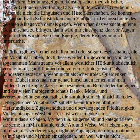
Bauwerken, Siedlungsgefügen, künstlerischer, medizinischer,
sozialer Gefügemuster. Indirekt also erkunden wir das Geschehnis.
Wären da nicht die Linguisten und Historikerschaften. Sie können
uns anhand von Schriftstücken einen Einblick in Teilausschnitte des
gelebten Alltags von damals geben. Wenn man das versucht, in eine
Gesamtschau zu bringen, dann wird mir eines ganz klar vor Augen
geführt: hier wirkte eben jene Energie, deren Erscheinung ich
untersuche.
Natürlich gibt es Gemeinschaften und oder sogar Gesellschaften, die
ein Vokabular haben, doch diese werden für gewöhnlich von den
sogenannten Mainstreams vor allem westlicher HErkunft absichtlich
verunglimpft, gar diffamiert und zu gerne „kategorisiert“ als
mindestens esoterisch, wenn nicht als Schwurbler, Querdenker
u.v.m..Dabei muss man nur genau hinschauen lernen und man
entdeckt recht zügig, dass es insbesondere im Bereich der Indigenen
und der vielen Farbigen durchaus Denk-, Moral- und
Wertevorstellungsmuster gibt, die zumindest mich hinsichtlich des
„energetischen Vokabulars“ zutiefst beeindrucken ob ihrer
Tiefgründigkeit, Zugewandtheit und überwiegenden Friedfertigkeit.
Vielleicht sogar Weisheit. Ja, es ist weise, denke ich.
Wir tun das als Sagen, Mythen u.ä. zu gerne ab und kategorisieren
sie gerne in mMn diffamierender Art und Weise. Wir neigen sogar
oft dazu, das sei der einzig mögliche Zugang zu den Informationen,
es in Sagen und Mythen einzuordnen, nur weil wir sie nicht