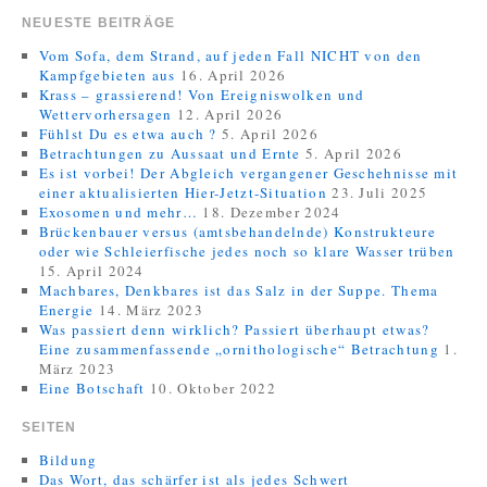
NEUESTE BEITRÄGE
Vom Sofa, dem Strand, auf jeden Fall NICHT von den
Kampfgebieten aus
16. April 2026
Krass – grassierend! Von Ereigniswolken und
Wettervorhersagen
12. April 2026
Fühlst Du es etwa auch ?
5. April 2026
Betrachtungen zu Aussaat und Ernte
5. April 2026
Es ist vorbei! Der Abgleich vergangener Geschehnisse mit
einer aktualisierten Hier-Jetzt-Situation
23. Juli 2025
Exosomen und mehr…
18. Dezember 2024
Brückenbauer versus (amtsbehandelnde) Konstrukteure
oder wie Schleierfische jedes noch so klare Wasser trüben
15. April 2024
Machbares, Denkbares ist das Salz in der Suppe. Thema
Energie
14. März 2023
Was passiert denn wirklich? Passiert überhaupt etwas?
Eine zusammenfassende „ornithologische“ Betrachtung
1.
März 2023
Eine Botschaft
10. Oktober 2022
SEITEN
Bildung
Das Wort, das schärfer ist als jedes Schwert