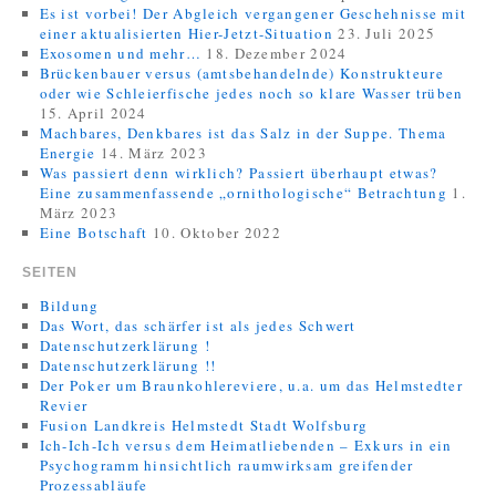
Es ist vorbei! Der Abgleich vergangener Geschehnisse mit
einer aktualisierten Hier-Jetzt-Situation
23. Juli 2025
Exosomen und mehr…
18. Dezember 2024
Brückenbauer versus (amtsbehandelnde) Konstrukteure
oder wie Schleierfische jedes noch so klare Wasser trüben
15. April 2024
Machbares, Denkbares ist das Salz in der Suppe. Thema
Energie
14. März 2023
Was passiert denn wirklich? Passiert überhaupt etwas?
Eine zusammenfassende „ornithologische“ Betrachtung
1.
März 2023
Eine Botschaft
10. Oktober 2022
SEITEN
Bildung
Das Wort, das schärfer ist als jedes Schwert
Datenschutzerklärung !
Datenschutzerklärung !!
Der Poker um Braunkohlereviere, u.a. um das Helmstedter
Revier
Fusion Landkreis Helmstedt Stadt Wolfsburg
Ich-Ich-Ich versus dem Heimatliebenden – Exkurs in ein
Psychogramm hinsichtlich raumwirksam greifender
Prozessabläufe