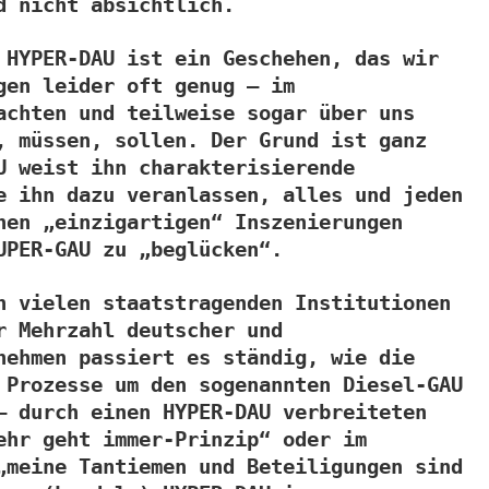
d nicht absichtlich.
 HYPER-DAU ist ein Geschehen, das wir
gen leider oft genug – im
achten und teilweise sogar über uns
, müssen, sollen. Der Grund ist ganz
U weist ihn charakterisierende
e ihn dazu veranlassen, alles und jeden
nen „einzigartigen“ Inszenierungen
UPER-GAU zu „beglücken“.
n vielen staatstragenden Institutionen
r Mehrzahl deutscher und
nehmen passiert es ständig, wie die
 Prozesse um den sogenannten Diesel-GAU
– durch einen HYPER-DAU verbreiteten
ehr geht immer-Prinzip“ oder im
„meine Tantiemen und Beteiligungen sind