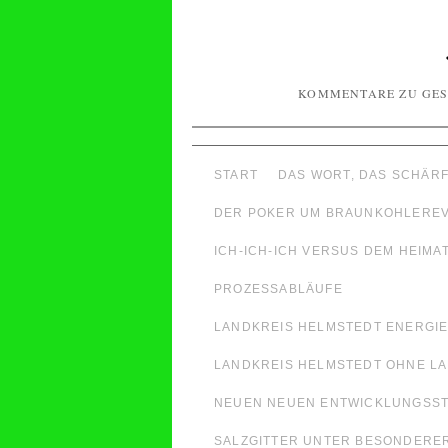
KOMMENTARE ZU GES
START
DAS WORT, DAS SCHÄRF
DER POKER UM BRAUNKOHLEREVI
ICH-ICH-ICH VERSUS DEM HEIM
PROZESSABLÄUFE
LANDKREIS HELMSTEDT ENERGIE
LANDKREIS HELMSTEDT OHNE LA
NEUEN NEUEN ENTWICKLUNGSST
SALZGITTER UNTER BESONDERE