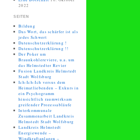
2022
SEITEN
Bildung
Das Wort, das schärfer ist als
jedes Schwert
Datenschutzerklärung !
Datenschutzerklärung !!
Der Poker um
Braunkohlereviere, u.a. um
das Helmstedter Revier
Fusion Landkreis Helmstedt
Stadt Wolfsburg
Ich-Ich-Ich versus dem
Heimatliebenden – Exkurs in
ein Psychogramm
hinsichtlich raumwirksam
greifender Prozessabläufe
Interkommunale
Zusammenarbeit Landkreis
Helmstedt Stadt Wolfsburg
Landkreis Helmstedt
Energiewende –
Windkraftanlagen –