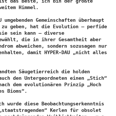
ist das Beste, ich bin der größte
weitem Himmel.
U umgebenden Gemeinschaften überhaupt
 zu geben, hat die Evolution – perfide
sie sein kann – diverse
ewählt, die in ihrer Gesamtheit aber
ndrom abweichen, sondern sozusagen nur
enhalten, damit HYPER-DAU „nicht alles
andten Säugetierreich die holden
auch den Untergeordneten einen „Stich“
nach dem evolutionären Prinzip „Hoch
es Bioms“.
ch wurde diese Beobachtungserkenntnis
„staatstragenden“ Kerlen für obsolet