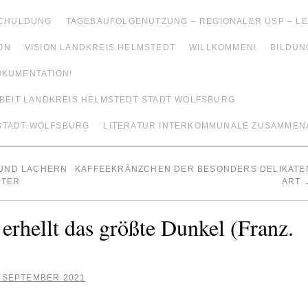
SCHULDUNG
TAGEBAUFOLGENUTZUNG – REGIONALER USP – 
ON
VISION LANDKREIS HELMSTEDT
WILLKOMMEN!
BILDUN
OKUMENTATION!
EIT LANDKREIS HELMSTEDT STADT WOLFSBURG
 STADT WOLFSBURG
LITERATUR INTERKOMMUNALE ZUSAMMEN
 UND LACHERN
KAFFEEKRÄNZCHEN DER BESONDERS DELIKATE
HTER
ART
 erhellt das größte Dunkel (Franz.
. SEPTEMBER 2021