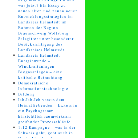
was jetzt? Ein Essay zu
neuen alten und neuen neuen
Entwicklungsstrategien im
Landkreis Helmstedt im
Rahmen der Region
Braunschweig Wolfsburg
Salzgitter unter besonderer
Berücksichtigung des
Landkreises Helmstedt
Landkreis Helmstedt
Energiewende –
Windkraftanlagen –
Biogasanlagen – eine
kritische Betrachtung
Demokratische
Informationstechnologie
Bildung
Ich-Ich-Ich versus dem
Heimatliebenden – Exkurs in
ein Psychogramm
hinsichtlich raumwirksam
greifender Prozessabläufe
1:12 Kampagne – was in der
Schweiz geht, geht auch in