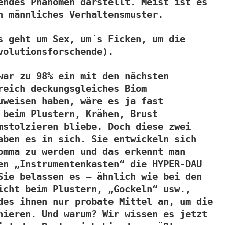
endes Phänomen darstellt. Meist ist es
h männliches Verhaltensmuster.
s geht um Sex, um´s Ficken, um die
volutionsforschende).
war zu 98% ein mit den nächsten
reich deckungsgleiches Biom
uweisen haben, wäre es ja fast
 beim Plustern, Krähen, Brust
mstolzieren bliebe. Doch diese zwei
aben es in sich. Sie entwickeln sich
omma zu werden und das erkennt man
en „Instrumentenkasten“ die HYPER-DAU
Sie belassen es – ähnlich wie bei den
icht beim Plustern, „Gockeln“ usw.,
des ihnen nur probate Mittel an, um die
nieren. Und warum? Wir wissen es jetzt