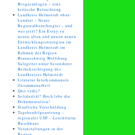
Biogasanlagen – eine
kritische Betrachtung
Landkreis Helmstedt ohne
Landrat – Neuer
Regionalbeauftragter – und
was jetzt? Ein Essay zu
neuen alten und neuen neuen
Entwicklungsstrategien im
Landkreis Helmstedt im
Rahmen der Region
Braunschweig Wolfsburg
Salzgitter unter besonderer
Berücksichtigung des
Landkreises Helmstedt
Literatur Interkommunale
Zusammenarbeit
Quo vadis?
Solidarität? Hoch lebe die
Dokumentation!
Staatliche Verschuldung
Tagebaufolgenutzung –
regionaler USP – Leuchtturm
Buschhaus
Veranstaltungen in der
Region