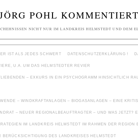
JÖRG POHL KOMMENTIER
CHEHNISSEN NICHT NUR IM LANDKREIS HELMSTEDT UND DEM E
ER IST ALS JEDES SCHWERT
DATENSCHUTZERKLÄRUNG !
D
ERE, U.A. UM DAS HELMSTEDTER REVIER
ATLIEBENDEN – EXKURS IN EIN PSYCHOGRAMM HINSICHTLICH 
WENDE – WINDKRAFTANLAGEN – BIOGASANLAGEN – EINE KRIT
NDRAT – NEUER REGIONALBEAUFTRAGTER – UND WAS JETZT? E
RATEGIEN IM LANDKREIS HELMSTEDT IM RAHMEN DER REGIO
R BERÜCKSICHTIGUNG DES LANDKREISES HELMSTEDT