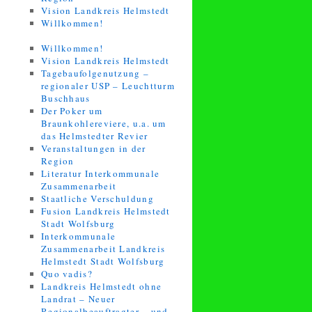
Vision Landkreis Helmstedt
Willkommen!
Willkommen!
Vision Landkreis Helmstedt
Tagebaufolgenutzung –
regionaler USP – Leuchtturm
Buschhaus
Der Poker um
Braunkohlereviere, u.a. um
das Helmstedter Revier
Veranstaltungen in der
Region
Literatur Interkommunale
Zusammenarbeit
Staatliche Verschuldung
Fusion Landkreis Helmstedt
Stadt Wolfsburg
Interkommunale
Zusammenarbeit Landkreis
Helmstedt Stadt Wolfsburg
Quo vadis?
Landkreis Helmstedt ohne
Landrat – Neuer
Regionalbeauftragter – und