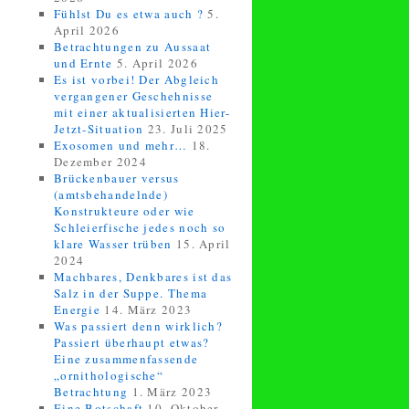
Fühlst Du es etwa auch ?
5.
April 2026
Betrachtungen zu Aussaat
und Ernte
5. April 2026
Es ist vorbei! Der Abgleich
vergangener Geschehnisse
mit einer aktualisierten Hier-
Jetzt-Situation
23. Juli 2025
Exosomen und mehr…
18.
Dezember 2024
Brückenbauer versus
(amtsbehandelnde)
Konstrukteure oder wie
Schleierfische jedes noch so
klare Wasser trüben
15. April
2024
Machbares, Denkbares ist das
Salz in der Suppe. Thema
Energie
14. März 2023
Was passiert denn wirklich?
Passiert überhaupt etwas?
Eine zusammenfassende
„ornithologische“
Betrachtung
1. März 2023
Eine Botschaft
10. Oktober