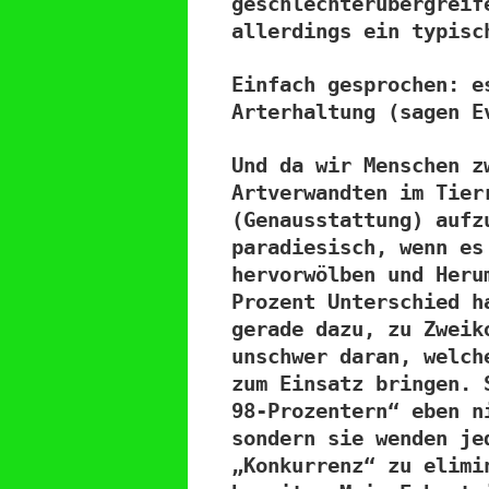
geschlechterübergreif
allerdings ein typisc
Einfach gesprochen: e
Arterhaltung (sagen E
Und da wir Menschen z
Artverwandten im Tier
(Genausstattung) aufz
paradiesisch, wenn es
hervorwölben und Heru
Prozent Unterschied h
gerade dazu, zu Zweik
unschwer daran, welch
zum Einsatz bringen. 
98-Prozentern“ eben n
sondern sie wenden je
„Konkurrenz“ zu elimi