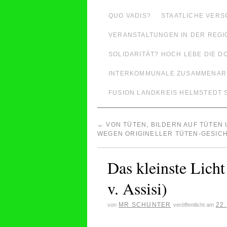
QUO VADIS?
STAATLICHE VER
VERANSTALTUNGEN IN DER REGI
SOLIDARITÄT? HOCH LEBE DIE D
INTERKOMMUNALE ZUSAMMENARB
FUSION LANDKREIS HELMSTEDT
←
VON TÜTEN, BILDERN AUF TÜTEN
WEGEN ORIGINELLER TÜTEN-GESIC
Das kleinste Licht
v. Assisi)
MR SCHUNTER
22
von
veröffentlicht am