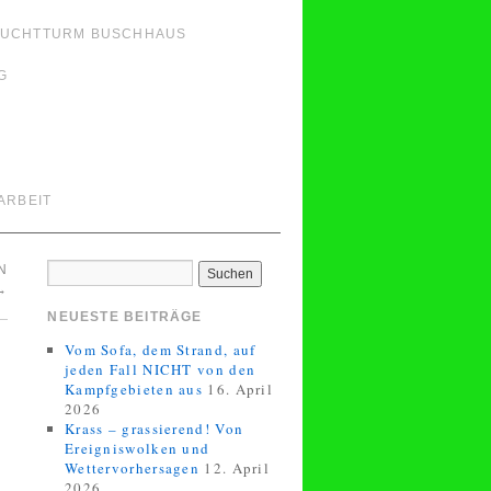
LEUCHTTURM BUSCHHAUS
G
ARBEIT
N
→
NEUESTE BEITRÄGE
Vom Sofa, dem Strand, auf
jeden Fall NICHT von den
Kampfgebieten aus
16. April
2026
Krass – grassierend! Von
Ereigniswolken und
Wettervorhersagen
12. April
2026