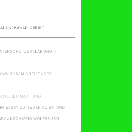
T
LM-LAPPWALD-GEBIET
ATENSCHUTZERKLÄRUNG !!
RAUMWIRKSAM GREIFENDER
ISCHE BETRACHTUNG
IN ESSAY ZU NEUEN ALTEN UND
N BRAUNSCHWEIG WOLFSBURG