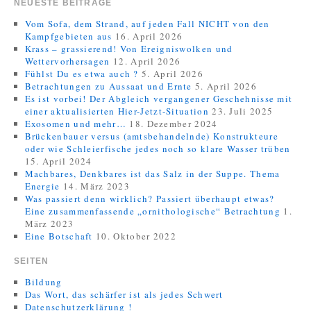
NEUESTE BEITRÄGE
Vom Sofa, dem Strand, auf jeden Fall NICHT von den
Kampfgebieten aus
16. April 2026
Krass – grassierend! Von Ereigniswolken und
Wettervorhersagen
12. April 2026
Fühlst Du es etwa auch ?
5. April 2026
Betrachtungen zu Aussaat und Ernte
5. April 2026
Es ist vorbei! Der Abgleich vergangener Geschehnisse mit
einer aktualisierten Hier-Jetzt-Situation
23. Juli 2025
Exosomen und mehr…
18. Dezember 2024
Brückenbauer versus (amtsbehandelnde) Konstrukteure
oder wie Schleierfische jedes noch so klare Wasser trüben
15. April 2024
Machbares, Denkbares ist das Salz in der Suppe. Thema
Energie
14. März 2023
Was passiert denn wirklich? Passiert überhaupt etwas?
Eine zusammenfassende „ornithologische“ Betrachtung
1.
März 2023
Eine Botschaft
10. Oktober 2022
SEITEN
Bildung
Das Wort, das schärfer ist als jedes Schwert
Datenschutzerklärung !