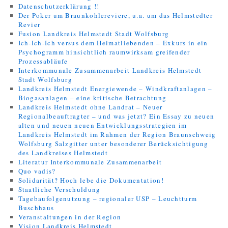
Datenschutzerklärung !!
Der Poker um Braunkohlereviere, u.a. um das Helmstedter
Revier
Fusion Landkreis Helmstedt Stadt Wolfsburg
Ich-Ich-Ich versus dem Heimatliebenden – Exkurs in ein
Psychogramm hinsichtlich raumwirksam greifender
Prozessabläufe
Interkommunale Zusammenarbeit Landkreis Helmstedt
Stadt Wolfsburg
Landkreis Helmstedt Energiewende – Windkraftanlagen –
Biogasanlagen – eine kritische Betrachtung
Landkreis Helmstedt ohne Landrat – Neuer
Regionalbeauftragter – und was jetzt? Ein Essay zu neuen
alten und neuen neuen Entwicklungsstrategien im
Landkreis Helmstedt im Rahmen der Region Braunschweig
Wolfsburg Salzgitter unter besonderer Berücksichtigung
des Landkreises Helmstedt
Literatur Interkommunale Zusammenarbeit
Quo vadis?
Solidarität? Hoch lebe die Dokumentation!
Staatliche Verschuldung
Tagebaufolgenutzung – regionaler USP – Leuchtturm
Buschhaus
Veranstaltungen in der Region
Vision Landkreis Helmstedt