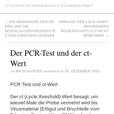
LITERATUR INTERKOMMUNALE ZUSAMMENARBEIT
←
DIE ABMAHNUNG DER DR.
WIRKUNG DER LOCK-DOWN-
DRO UND DIE
MASSNAHMEN W
BEFEHLSAUSFÜHRUNGSHYP
ISSENSCHAFTLICH NICHT B
E DER DIENSTBEFLISSENEN
EWEISBAR
→
Der PCR-Test und der ct-
Wert
MR SCHUNTER
19. DEZEMBER 2020
von
veröffentlicht am
PCR Test und ct-Wert
Der ct (cycle threshold)-Wert besagt, um
wieviel Male die Probe vermehrt wird bis
Virusmaterial (Erbgut und Bruchteile vom