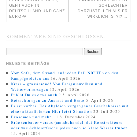
IN DER SCHWEIZ GEHT,
LANDKREIS HELMSTEDT
GEHT AUCH IN
SCHLECHTER
DEUTSCHLAND UND GANZ
DARZUSTELLEN ALS ER
EUROPA
WIRKLICH IST?!?
→
KOMMENTARE SIND GESCHLOSSEN.
NEUESTE BEITRÄGE
Vom Sofa, dem Strand, auf jeden Fall NICHT von den
Kampfgebieten aus
16. April 2026
Krass – grassierend! Von Ereigniswolken und
Wettervorhersagen
12. April 2026
Fühlst Du es etwa auch ?
5. April 2026
Betrachtungen zu Aussaat und Ernte
5. April 2026
Es ist vorbei! Der Abgleich vergangener Geschehnisse mit
einer aktualisierten Hier-Jetzt-Situation
23. Juli 2025
Exosomen und mehr…
18. Dezember 2024
Brückenbauer versus (amtsbehandelnde) Konstrukteure
oder wie Schleierfische jedes noch so klare Wasser trüben
15. April 2024