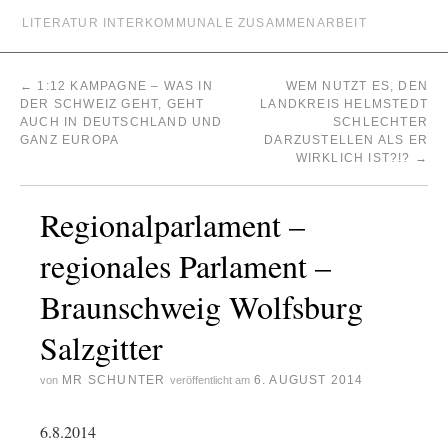
LITERATUR INTERKOMMUNALE ZUSAMMENARBEIT
←
1:12 KAMPAGNE – WAS IN
WEM NUTZT ES, DEN
DER SCHWEIZ GEHT, GEHT
LANDKREIS HELMSTEDT
AUCH IN DEUTSCHLAND UND
SCHLECHTER
GANZ EUROPA
DARZUSTELLEN ALS ER
WIRKLICH IST?!?
→
Regionalparlament –
regionales Parlament –
Braunschweig Wolfsburg
Salzgitter
MR SCHUNTER
6. AUGUST 2014
von
veröffentlicht am
6.8.2014