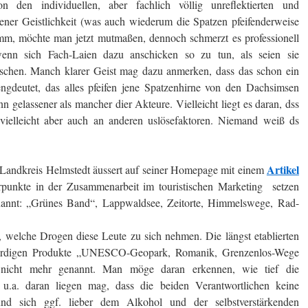
den individuellen, aber fachlich völlig unreflektierten und
obener Geistlichkeit (was auch wiederum die Spatzen pfeifenderweise
imm, möchte man jetzt mutmaßen, dennoch schmerzt es professionell
wenn sich Fach-Laien dazu anschicken so zu tun, als seien sie
schen. Manch klarer Geist mag dazu anmerken, dass das schon ein
engdeutet, das alles pfeifen jene Spatzenhirne von den Dachsimsen
n gelassener als mancher dier Akteure. Vielleicht liegt es daran, dss
 vielleicht aber auch an anderen uslösefaktoren. Niemand weiß ds
Artikel
Landkreis Helmstedt äussert auf seiner Homepage mit einem
rpunkte in der Zusammenarbeit im touristischen Marketing setzen
enannt: „Grünes Band“, Lappwaldsee, Zeitorte, Himmelswege, Rad-
t, welche Drogen diese Leute zu sich nehmen. Die längst etablierten
würdigen Produkte „UNESCO-Geopark, Romanik, Grenzenlos-Wege
nicht mehr genannt. Man möge daran erkennen, wie tief die
 u.a. daran liegen mag, dass die beiden Verantwortlichen keine
nd sich ggf. lieber dem Alkohol und der selbstverstärkenden