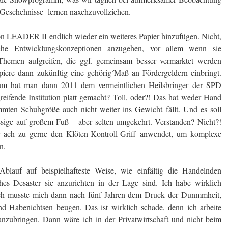
r Geschehnisse lernen naxchzuvollziehen.
 LEADER II endlich wieder ein weiteres Papier hinzufügen. Nicht,
lche Entwicklungskonzeptionen anzugehen, vor allem wenn sie
 Themen aufgreifen, die ggf. gemeinsam besser vermarktet werden
ere dann zukünftig eine gehörig´Maß an Fördergeldern einbringt.
rum hat man dann 2011 dem vermeintlichen Heilsbringer der SPD
reifende Institution platt gemacht? Toll, oder?! Das hat weder Hand
mmten Schuhgröße auch nicht weiter ins Gewicht fällt. Und es soll
ssige auf großem Fuß – aber selten umgekehrt. Verstanden? Nicht?!
r ach zu gerne den Klöten-Kontroll-Griff anwendet, um komplexe
n.
Ablauf auf beispielhafteste Weise, wie einfältig die Handelnden
es Desaster sie anzurichten in der Lage sind. Ich habe wirklich
 ich musste mich dann nach fünf Jahren dem Druck der Dunmmheit,
und Habenichtsen beugen. Das ist wirklich schade, denn ich arbeite
anzubringen. Dann wäre ich in der Privatwirtschaft und nicht beim