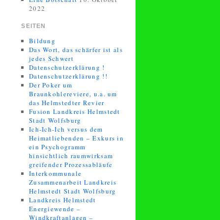
2022
SEITEN
Bildung
Das Wort, das schärfer ist als
jedes Schwert
Datenschutzerklärung !
Datenschutzerklärung !!
Der Poker um
Braunkohlereviere, u.a. um
das Helmstedter Revier
Fusion Landkreis Helmstedt
Stadt Wolfsburg
Ich-Ich-Ich versus dem
Heimatliebenden – Exkurs in
ein Psychogramm
hinsichtlich raumwirksam
greifender Prozessabläufe
Interkommunale
Zusammenarbeit Landkreis
Helmstedt Stadt Wolfsburg
Landkreis Helmstedt
Energiewende –
Windkraftanlagen –