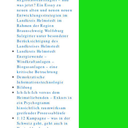
was jetzt? Ein Essay zu
neuen alten und neuen neuen
Entwicklungsstrategien im
Landkreis Helmstedt im
Rahmen der Region
Braunschweig Wolfsburg
Salzgitter unter besonderer
Berücksichtigung des
Landkreises Helmstedt
Landkreis Helmstedt
Energiewende –
Windkraftanlagen –
Biogasanlagen – eine
kritische Betrachtung
Demokratische
Informationstechnologie
Bildung
Ich-Ich-Ich versus dem
Heimatliebenden – Exkurs in
ein Psychogramm
hinsichtlich raumwirksam
greifender Prozessabläufe
1:12 Kampagne – was in der
Schweiz geht, geht auch in