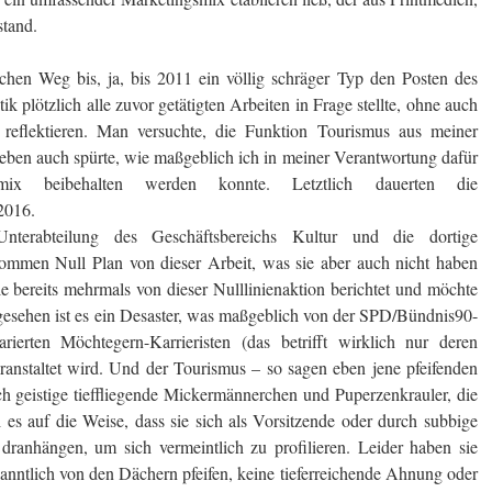
stand.
eichen Weg bis, ja, bis 2011 ein völlig schräger Typ den Posten des
k plötzlich alle zuvor getätigten Arbeiten in Frage stellte, ohne auch
 reflektieren. Man versuchte, die Funktion Tourismus aus meiner
eben auch spürte, wie maßgeblich ich in meiner Verantwortung dafür
gmix beibehalten werden konnte. Letztlich dauerten die
2016.
nterabteilung des Geschäftsbereichs Kultur und die dortige
ommen Null Plan von dieser Arbeit, was sie aber auch nicht haben
e bereits mehrmals von dieser Nulllinienaktion berichtet und möchte
 gesehen ist es ein Desaster, was maßgeblich von der SPD/Bündnis90-
rten Möchtegern-Karrieristen (das betrifft wirklich nur deren
eranstaltet wird. Und der Tourismus – so sagen eben jene pfeifenden
h geistige tieffliegende Mickermännerchen und Puperzenkrauler, die
ei es auf die Weise, dass sie sich als Vorsitzende oder durch subbige
dranhängen, um sich vermeintlich zu profilieren. Leider haben sie
anntlich von den Dächern pfeifen, keine tieferreichende Ahnung oder