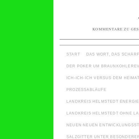
KOMMENTARE ZU GES
START
DAS WORT, DAS SCHÄRF
DER POKER UM BRAUNKOHLEREVI
ICH-ICH-ICH VERSUS DEM HEIM
PROZESSABLÄUFE
LANDKREIS HELMSTEDT ENERGIE
LANDKREIS HELMSTEDT OHNE LA
NEUEN NEUEN ENTWICKLUNGSST
SALZGITTER UNTER BESONDERE