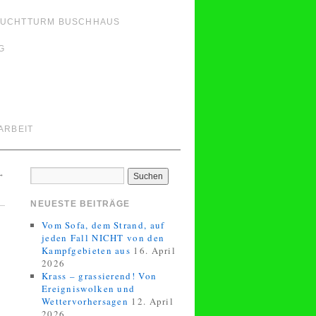
LEUCHTTURM BUSCHHAUS
G
ARBEIT
→
NEUESTE BEITRÄGE
Vom Sofa, dem Strand, auf
jeden Fall NICHT von den
Kampfgebieten aus
16. April
2026
Krass – grassierend! Von
Ereigniswolken und
Wettervorhersagen
12. April
2026