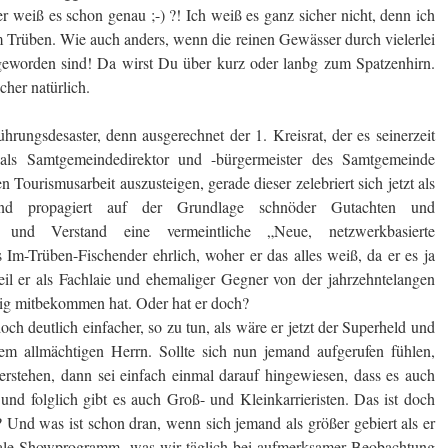
 weiß es schon genau ;-) ?! Ich weiß es ganz sicher nicht, denn ich
im Trüben. Wie auch anders, wenn die reinen Gewässer durch vielerlei
eworden sind! Da wirst Du über kurz oder lanbg zum Spatzenhirn.
her natürlich.
ührungsdesaster, denn ausgerechnet der 1. Kreisrat, der es seinerzeit
d, als Samtgemeindedirektor und -bürgermeister des Samtgemeinde
 Tourismusarbeit auszusteigen, gerade dieser zelebriert sich jetzt als
nd propagiert auf der Grundlage schnöder Gutachten und
 und Verstand eine vermeintliche „Neue, netzwerkbasierte
 Im-Trüben-Fischender ehrlich, woher er das alles weiß, da er es ja
eil er als Fachlaie und ehemaliger Gegner von der jahrzehntelangen
g mitbekommen hat. Oder hat er doch?
ch deutlich einfacher, so zu tun, als wäre er jetzt der Superheld und
em allmächtigen Herrn. Sollte sich nun jemand aufgerufen fühlen,
verstehen, dann sei einfach einmal darauf hingewiesen, dass es auch
und folglich gibt es auch Groß- und Kleinkarrieristen. Das ist doch
 Und was ist schon dran, wenn sich jemand als größer gebiert als er
ormale Showprogramm, was wir täglich bei aufmerksamer Beobachtung