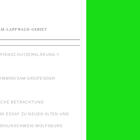
T
LM-LAPPWALD-GEBIET
ATENSCHUTZERKLÄRUNG !!
RAUMWIRKSAM GREIFENDER
ISCHE BETRACHTUNG
IN ESSAY ZU NEUEN ALTEN UND
N BRAUNSCHWEIG WOLFSBURG