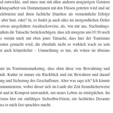
und entwickle, und muss nun mit allen anderen neugierigen Geistern
klungsarbeit von Dummerjanen mit den Füssen getreten wird und sie
elebrieren und ihren fachliche Diarrhoe als vermeintliche Erfolge
 aber hart, oder? Ja, es findet ja auch alles im morgendlichen Delier
 etwas ausgefeiltere Ausdrucksweise, als, von mir aus, Nachmittags.
llem die Tatsache berücksichtigen, dass ich morgens um 03:30 noch
s vereint mich mit eben jener Tatsache, dass hier der Tourismus
ten gemacht wird, die ebenfalls nicht so wirklich wach zu sein
icht auch körperlicher – Umnachtung so tun, als wären sie überaus
satz im Tourismusmarketing, dass eben diese von Bewahrung und
ndt. Kultur ist immer ein Rückblick und ein Bewahren und darauf
ung und Sicherung des Geschaffenen. Aber was sage ich? Ich könnte
munizieren, wobei dieser sich im Laufe der Zeit freundlicherweise
eiht und in Kompost umwandelt, um neues Leben zu ermöglichen. Im
ens hier ein einfältiges Sichselbst-Feiern, ein fachliches Desaster
ss es mich fast sprachlos macht.