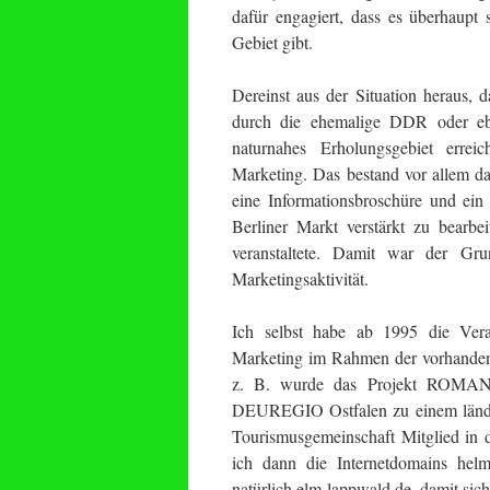
dafür engagiert, dass es überhaup
Gebiet gibt.
Dereinst aus der Situation heraus, 
durch die ehemalige DDR oder eb
naturnahes Erholungsgebiet erreic
Marketing. Das bestand vor allem dar
eine Informationsbroschüre und ein
Berliner Markt verstärkt zu bearbe
veranstaltete. Damit war der Gru
Marketingsaktivität.
Ich selbst habe ab 1995 die Ver
Marketing im Rahmen der vorhanden
z. B. wurde das Projekt ROMANI
DEUREGIO Ostfalen zu einem länderü
Tourismusgemeinschaft Mitglied in d
ich dann die Internetdomains helms
natürlich elm-lappwald.de, damit sic