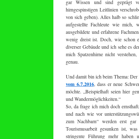
gar Wissen und sind geprägt von 
hirngespinstigen Leitlinien verschr
von sich geben). Alles halb so schl
aufgestellte Fachleute wie mich, 
ausgebildete und erfahrene Fachmen
wenig dreist ist. Doch, wie schon 
diverser Gebäude und ich sehe es den
mich Spatzenhirne nicht verstehen,
genau.
Und damit bin ich beim Thema: Der 
vom 6.7.2016
, dass er neue Schwe
möchte. „Beispielhaft seien hier g
und Wandermöglichkeiten.“
So, da frage ich mich doch ernsthaf
und nach wie vor unterstützungs
zum Nachbarn“ werden erst gar 
Tourismusarbeit gesunken ist, was
stringente Führung mehr haben u