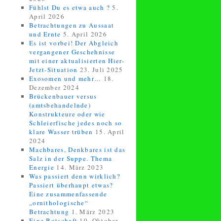
Fühlst Du es etwa auch ?
5.
April 2026
Betrachtungen zu Aussaat
und Ernte
5. April 2026
Es ist vorbei! Der Abgleich
vergangener Geschehnisse
mit einer aktualisierten Hier-
Jetzt-Situation
23. Juli 2025
Exosomen und mehr…
18.
Dezember 2024
Brückenbauer versus
(amtsbehandelnde)
Konstrukteure oder wie
Schleierfische jedes noch so
klare Wasser trüben
15. April
2024
Machbares, Denkbares ist das
Salz in der Suppe. Thema
Energie
14. März 2023
Was passiert denn wirklich?
Passiert überhaupt etwas?
Eine zusammenfassende
„ornithologische“
Betrachtung
1. März 2023
Eine Botschaft
10. Oktober