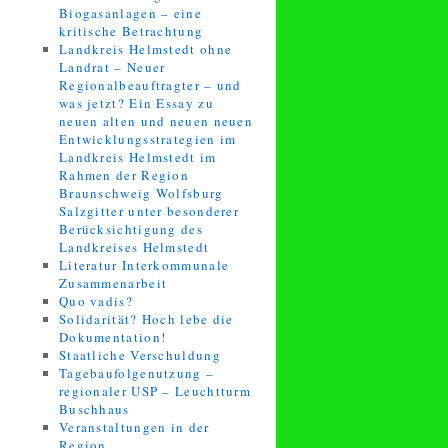
Biogasanlagen – eine
kritische Betrachtung
Landkreis Helmstedt ohne
Landrat – Neuer
Regionalbeauftragter – und
was jetzt? Ein Essay zu
neuen alten und neuen neuen
Entwicklungsstrategien im
Landkreis Helmstedt im
Rahmen der Region
Braunschweig Wolfsburg
Salzgitter unter besonderer
Berücksichtigung des
Landkreises Helmstedt
Literatur Interkommunale
Zusammenarbeit
Quo vadis?
Solidarität? Hoch lebe die
Dokumentation!
Staatliche Verschuldung
Tagebaufolgenutzung –
regionaler USP – Leuchtturm
Buschhaus
Veranstaltungen in der
Region