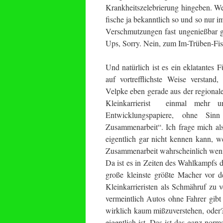
Krankheitszelebrierung hingeben. Wer
fische ja bekanntlich so und so nur 
Verschmutzungen fast ungenießbar g
Ups, Sorry. Nein, zum Im-Trüben-Fisc
Und natürlich ist es ein eklatantes F
auf vortrefflichste Weise verstan
Velpke eben gerade aus der regionalen
Kleinkarrierist einmal mehr u
Entwicklungspapiere, ohne Sinn
Zusammenarbeit“. Ich frage mich als
eigentlich gar nicht kennen kann, w
Zusammenarbeit wahrscheinlich weni
Da ist es in Zeiten des Wahlkampfs do
große kleinste größte Macher vor d
Kleinkarrieristen als Schmähruf zu 
vermeintlich Autos ohne Fahrer gibt 
wirklich kaum mißzuverstehen, oder?
eigentlich ist. Das ist das ganz n