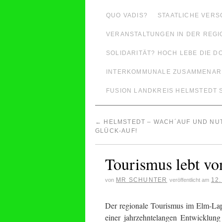
QUO VADIS?
STAATLICHE VER
VERANSTALTUNGEN IN DER REGI
SOLIDARITÄT? HOCH LEBE DIE D
INTERKOMMUNALE ZUSAMMENARB
FUSION LANDKREIS HELMSTEDT
←
HELMSTEDT – WACH´AUF UND NUT
GLÜCK-AUF!
Tourismus lebt v
MR SCHUNTER
12.
von
veröffentlicht am
Der regionale Tourismus im Elm-Lap
einer jahrzehntelangen Entwicklung