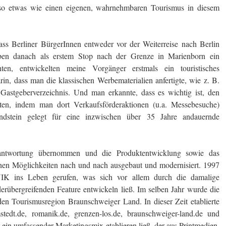
t so etwas wie einen eigenen, wahrnehmbaren Tourismus in diesem
dass Berliner BürgerInnen entweder vor der Weiterreise nach Berlin
en danach als erstem Stop nach der Grenze in Marienborn ein
hten, entwickelten meine Vorgänger erstmals ein touristisches
in, dass man die klassischen Werbematerialien anfertigte, wie z. B.
 Gastgeberverzeichnis. Und man erkannte, dass es wichtig ist, den
iten, indem man dort Verkaufsförderaktionen (u.a. Messebesuche)
ndstein gelegt für eine inzwischen über 35 Jahre andauernde
antwortung übernommen und die Produktentwicklung sowie das
en Möglichkeiten nach und nach ausgebaut und modernisiert. 1997
K ins Leben gerufen, was sich vor allem durch die damalige
bergreifenden Feature entwickeln ließ. Im selben Jahr wurde die
en Tourismusregion Braunschweiger Land. In dieser Zeit etablierte
tedt.de, romanik.de, grenzen-los.de, braunschweiger-land.de und
h ein umfassender Marketingsmix etablieren ließ, der aus Printmedien,