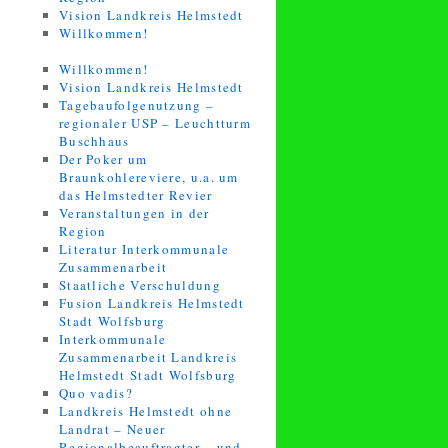
Vision Landkreis Helmstedt
Willkommen!
Willkommen!
Vision Landkreis Helmstedt
Tagebaufolgenutzung –
regionaler USP – Leuchtturm
Buschhaus
Der Poker um
Braunkohlereviere, u.a. um
das Helmstedter Revier
Veranstaltungen in der
Region
Literatur Interkommunale
Zusammenarbeit
Staatliche Verschuldung
Fusion Landkreis Helmstedt
Stadt Wolfsburg
Interkommunale
Zusammenarbeit Landkreis
Helmstedt Stadt Wolfsburg
Quo vadis?
Landkreis Helmstedt ohne
Landrat – Neuer
Regionalbeauftragter – und