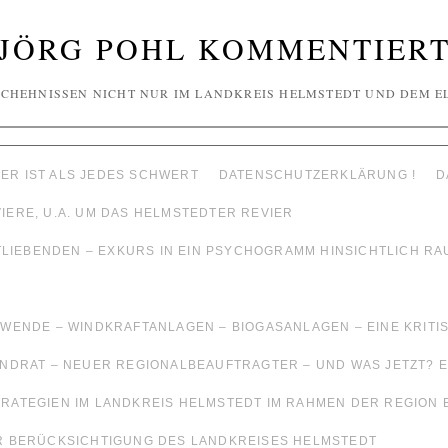
JÖRG POHL KOMMENTIER
CHEHNISSEN NICHT NUR IM LANDKREIS HELMSTEDT UND DEM E
ER IST ALS JEDES SCHWERT
DATENSCHUTZERKLÄRUNG !
D
ERE, U.A. UM DAS HELMSTEDTER REVIER
ATLIEBENDEN – EXKURS IN EIN PSYCHOGRAMM HINSICHTLICH 
WENDE – WINDKRAFTANLAGEN – BIOGASANLAGEN – EINE KRIT
NDRAT – NEUER REGIONALBEAUFTRAGTER – UND WAS JETZT? E
RATEGIEN IM LANDKREIS HELMSTEDT IM RAHMEN DER REGIO
R BERÜCKSICHTIGUNG DES LANDKREISES HELMSTEDT