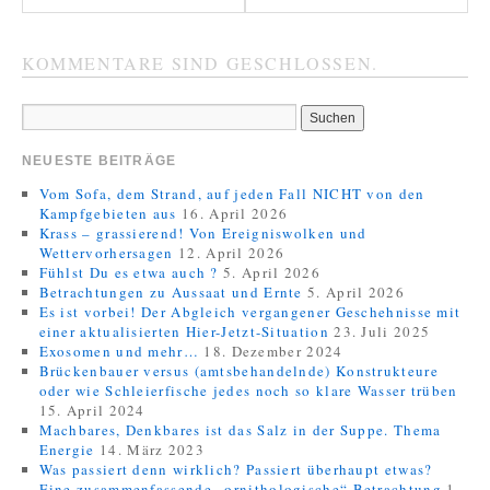
KOMMENTARE SIND GESCHLOSSEN.
NEUESTE BEITRÄGE
Vom Sofa, dem Strand, auf jeden Fall NICHT von den
Kampfgebieten aus
16. April 2026
Krass – grassierend! Von Ereigniswolken und
Wettervorhersagen
12. April 2026
Fühlst Du es etwa auch ?
5. April 2026
Betrachtungen zu Aussaat und Ernte
5. April 2026
Es ist vorbei! Der Abgleich vergangener Geschehnisse mit
einer aktualisierten Hier-Jetzt-Situation
23. Juli 2025
Exosomen und mehr…
18. Dezember 2024
Brückenbauer versus (amtsbehandelnde) Konstrukteure
oder wie Schleierfische jedes noch so klare Wasser trüben
15. April 2024
Machbares, Denkbares ist das Salz in der Suppe. Thema
Energie
14. März 2023
Was passiert denn wirklich? Passiert überhaupt etwas?
Eine zusammenfassende „ornithologische“ Betrachtung
1.