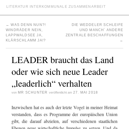
LITERATUR INTERKOMMUNALE ZUSAMMENARBEIT
←
WAS DENN NUN?!
DIE WEDDELER SCHLEIFE
WINDRÄDER NEIN,
UND MANCH´ ANDERE
LAPPWALDSEE JA,
ZENTRALE BESCHAFFUNGEN
KLÄRSCHLAMM JA!?
→
LEADER braucht das Land
oder wie sich neue Leader
„leaderlich“ verhalten
MR SCHUNTER
27. MAI 2018
von
veröffentlicht am
Inzwischen hat es auch der letzte Vogel in meiner Heimat
verstanden, dass es Programme der europäischen Union
gibt, die darauf abzielen, auf verschiedenen staatlichen
Ebenen neue wirtschaftliche Impulse zu setzen. Und da